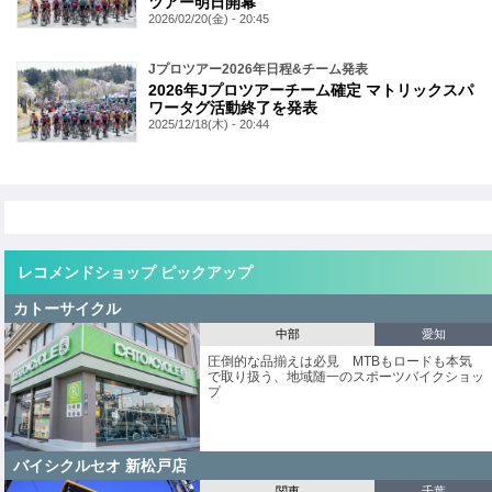
ツアー明日開幕
2026/02/20(金) - 20:45
Jプロツアー2026年日程&チーム発表
2026年Jプロツアーチーム確定 マトリックスパ
ワータグ活動終了を発表
2025/12/18(木) - 20:44
レコメンドショップ ピックアップ
カトーサイクル
中部
愛知
圧倒的な品揃えは必見 MTBもロードも本気
で取り扱う、地域随一のスポーツバイクショッ
プ
バイシクルセオ 新松戸店
関東
千葉