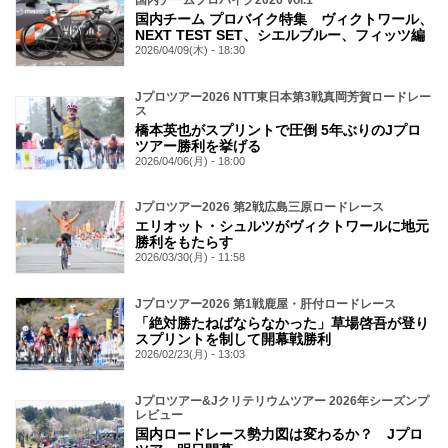
国内チームプロバイク2026 Vol.1
国内チーム プロバイク特集 ヴィクトワール、
NEXT TEST SET、シエルブルー、フィッツ編
2026/04/09(木) - 18:30
Jプロツアー2026 NTT東日本第3戦真岡芳賀ロードレー
ス
橋本英也がスプリントで圧倒 5年ぶりのJプロ
ツアー勝利を挙げる
2026/04/06(月) - 18:00
Jプロツアー2026 第2戦広島三原ロードレース
エリオット・シュルツがヴィクトワールに地元
勝利をもたらす
2026/03/30(月) - 11:58
Jプロツアー2026 第1戦鹿屋・肝付ロードレース
「絶対勝たねばならなかった」草場啓吾が登り
スプリントを制して開幕戦勝利
2026/02/23(月) - 13:03
Jプロツアー&Jクリテリウムツアー 2026年シーズンプ
レビュー
国内ロードレース勢力図は変わるか？ Jプロ