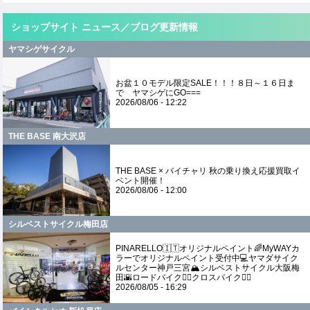
ショップサイト ニュース／ブログ更新情報
ヤマシゲサイクル
お盆１０モデル限定SALE！！！８日～１６日ま
で ヤマシゲにGO===
2026/08/06 - 12:22
THE BASE 南大沢店
THE BASE × バイチャリ 秋の乗り換え応援買取イ
ベント開催！
2026/08/06 - 12:00
シルベストサイクル梅田店
PINARELLO🇮🇹オリジナルペイント🌈MyWAYカ
ラーでオリジナルペイント受付中💻ヤマダサイク
ルセンター神戸三宮🏔️シルベストサイクル大阪梅
田🌇ロードバイク🚵‍♂️クロスバイク🚵‍♀️
2026/08/05 - 16:29