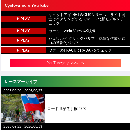
Cyclowired x YouTube
キャットアイ NETWORKシリーズ ライト同
PLAY
士でペアリングするスマートな新モデルをチ
ェック
PLAY
ガーミンVaria Vueの4K映像
シュワルベ クリックバルブ 簡単な作業が魅
PLAY
力の革新的バルブ
PLAY
ワフーのTRACKR RADARをチェック
YouTubeチャンネルへ
レースアーカイブ
2026/09/20
-
2026/09/27
ロード世界選手権2026
2026/08/22
-
2026/09/13