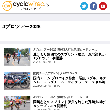
メ
イ
ン
コ
ン
テ
Jプロツアー2026
ン
ツ
に
移
動
Jプロツアー2026 第9戦大町温泉郷ロードレース
逃げ切り集団でのスプリント勝負 風間翔眞が
Jプロツアー初優勝
2026/07/06(月) - 15:15
国内チームプロバイク2026 Vol.3
国内チーム プロバイク特集 弱虫ペダル、キナ
ンレーシングチーム、サイクラーズ・スネル編
2026/06/16(火) - 18:00
Jプロツアー2026 第8戦石川ロードレース
岡篤志とのスプリント勝負を制した孫崎大樹が
今シーズンJPT初勝利
2026/06/08(月) - 11:02