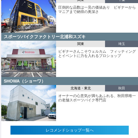
圧倒的な品数は一見の価値あり ビギナーから
マニアまで納得の奥深さ
スポーツバイクファクトリー北浦和スズキ
関東
埼玉
ビギナーさんこそウェルカム フィッティング
とイベントに力を入れるプロショップ
SHOWA（ショーワ）
北海道・東北
秋田
オーナーの心意気が満ちあふれる、秋田県唯一
の老舗スポーツバイク専門店
レコメンドショップ一覧へ