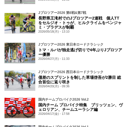
Jプロツアー2026 第6戦&第7戦
長野県王滝村でのJプロツアー2連戦 個人TT
をセルジオ・トゥが、ヒルクライムをベンジャ
ミ・プラデスが制覇
2026/05/18(月) - 13:10
Jプロツアー2026 東日本ロードクラシック
トマ・ルバが独走逃げ切りで4年ぶりJプロツア
ー優勝
2026/04/27(月) - 11:33
Jプロツアー2026 西日本ロードクラシック
僅差のスプリントを制した草場啓吾が2勝目 総
合首位に返り咲き
2026/04/20(月) - 09:36
国内チームプロバイク2026 Vol.2
国内チーム プロバイク特集 ブリッツェン、ヴ
ェロリアン、チームユーラシア編
2026/04/17(金) - 17:58