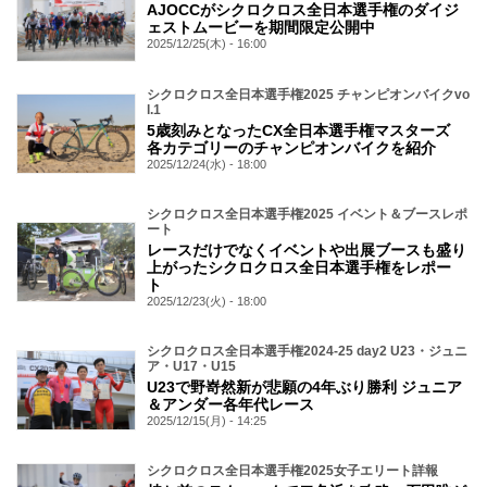
AJOCCがシクロクロス全日本選手権のダイジ
ェストムービーを期間限定公開中
2025/12/25(木) - 16:00
シクロクロス全日本選手権2025 チャンピオンバイクvo
l.1
5歳刻みとなったCX全日本選手権マスターズ
各カテゴリーのチャンピオンバイクを紹介
2025/12/24(水) - 18:00
シクロクロス全日本選手権2025 イベント＆ブースレポ
ート
レースだけでなくイベントや出展ブースも盛り
上がったシクロクロス全日本選手権をレポー
ト
2025/12/23(火) - 18:00
シクロクロス全日本選手権2024-25 day2 U23・ジュニ
ア・U17・U15
U23で野嵜然新が悲願の4年ぶり勝利 ジュニア
＆アンダー各年代レース
2025/12/15(月) - 14:25
シクロクロス全日本選手権2025女子エリート詳報