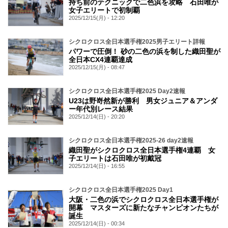
持ち前のテクニックで二色浜を攻略 石田唯が
女子エリートで初制覇
2025/12/15(月) - 12:20
シクロクロス全日本選手権2025男子エリート詳報
パワーで圧倒！ 砂の二色の浜を制した織田聖が
全日本CX4連覇達成
2025/12/15(月) - 08:47
シクロクロス全日本選手権2025 Day2速報
U23は野嵜然新が勝利 男女ジュニア＆アンダ
ー年代別レース結果
2025/12/14(日) - 20:20
シクロクロス全日本選手権2025-26 day2速報
織田聖がシクロクロス全日本選手権4連覇 女
子エリートは石田唯が初戴冠
2025/12/14(日) - 16:55
シクロクロス全日本選手権2025 Day1
大阪・二色の浜でシクロクロス全日本選手権が
開幕 マスターズに新たなチャンピオンたちが
誕生
2025/12/14(日) - 00:34