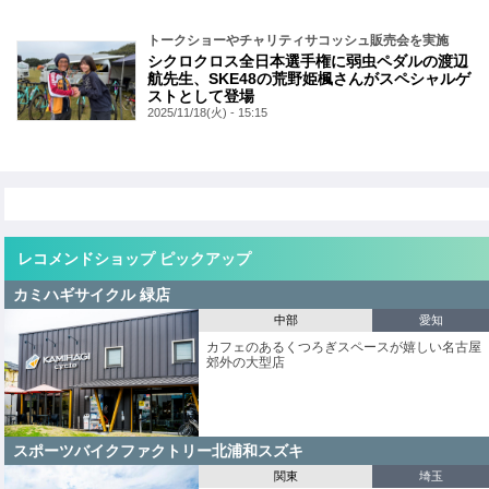
トークショーやチャリティサコッシュ販売会を実施
シクロクロス全日本選手権に弱虫ペダルの渡辺
航先生、SKE48の荒野姫楓さんがスペシャルゲ
ストとして登場
2025/11/18(火) - 15:15
レコメンドショップ ピックアップ
カミハギサイクル 緑店
中部
愛知
カフェのあるくつろぎスペースが嬉しい名古屋
郊外の大型店
スポーツバイクファクトリー北浦和スズキ
関東
埼玉