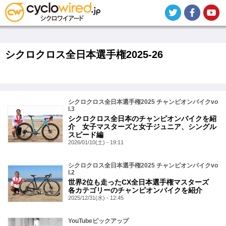
メ
イ
ン
コ
ン
テ
シクロクロス全日本選手権2025-26
ン
ツ
に
移
動
シクロクロス全日本選手権2025 チャンピオンバイクvo
l.3
シクロクロス全日本のチャンピオンバイクを紹
介 女子マスターズと女子ジュニア、シングル
スピード編
2026/01/10(土) - 19:11
シクロクロス全日本選手権2025 チャンピオンバイクvo
l.2
世界2位も走ったCX全日本選手権マスターズ
各カテゴリーのチャンピオンバイクを紹介
2025/12/31(水) - 12:45
YouTubeピックアップ