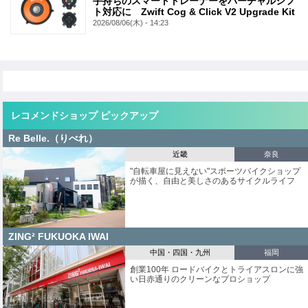
手持ちのスマートトレーナーをバーチャルシフ
ト対応に Zwift Cog & Click V2 Upgrade Kit
2026/08/06(木) - 14:23
レコメンドショップ ピックアップ
Re Belle.（りべれ）
近畿
奈良
"自転車屋に見えない"スポーツバイクショップ
が描く、自由と美しさのあるサイクルライフ
ZING² FUKUOKA IWAI
中国・四国・九州
福岡
創業100年 ロードバイクとトライアスロンに強
い日赤通りのクリーンなプロショップ