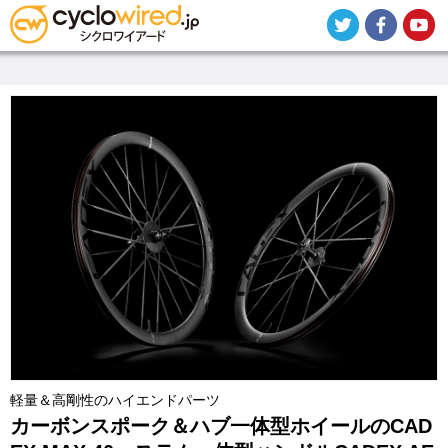
メ
イ
ン
コ
ン
テ
ン
ツ
に
移
動
軽量＆高剛性のハイエンドパーツ
カーボンスポーク＆ハブ一体型ホイールのCAD