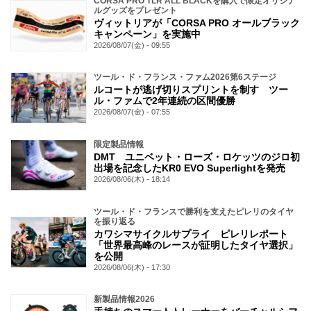
CORSA PRO TLR ALL BLACKを購入で限定オリジナ
ルグッズをプレゼント
ヴィットリアが「CORSA PRO オールブラック
キャンペーン」を実施中
2026/08/07(金) - 09:55
ツール・ド・フランス・ファム2026第6ステージ
ルコートが逃げ切りスプリントを制す ツー
ル・ファムで2年連続の区間優勝
2026/08/07(金) - 07:55
限定製品情報
DMT ユニベット・ローズ・ロケッツのジロ初
出場を記念したKR0 EVO Superlightを発売
2026/08/06(木) - 18:14
ツール・ド・フランスで勝利を支えたピレリのタイヤ
を振り返る
カワシマサイクルサプライ ピレリレポート
「世界最高峰のレースが証明したタイヤ選択」
を公開
2026/08/06(木) - 17:30
新製品情報2026