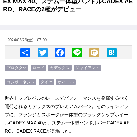
EX MAX 40、ステム一体型ハンドルCADEX AE
RO、RACEの2種がデビュー
2024/02/23(金) - 07:00
S
T
F
Li
M
H
h
wi
a
n
ixi
at
プロダクツ
ロード
カデックス
ジャイアント
ar
tt
c
e
e
e
er
e
n
コンポーネント
タイヤ
ホイール
b
a
o
世界トップレベルのレースでパフォーマンスを発揮するべく
開発されるカデックスのプレミアムパーツ。そのラインアッ
o
プに、フランジとスポークが一体型のフラッグシップホイー
k
ルCADEX MAX 40と、ステム一体型ハンドルバーCADEX AE
RO、CADEX RACEが登場した。