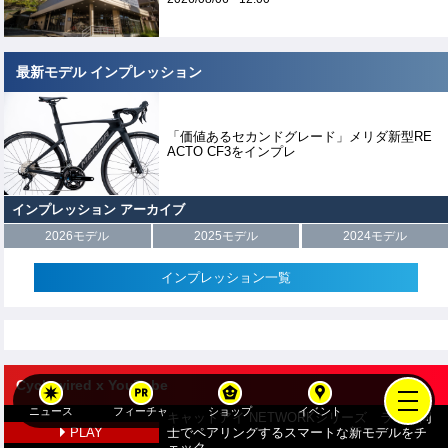
最新モデル インプレッション
「価値あるセカンドグレード」メリダ新型RE
ACTO CF3をインプレ
インプレッション アーカイブ
2026モデル
2025モデル
2024モデル
インプレッション一覧
Cyclowired x YouTube
ニュース
フィーチャ
ショップ
イベント
キャットアイ NETWORKシリーズ ライト同
PLAY
士でペアリングするスマートな新モデルをチ
ェック