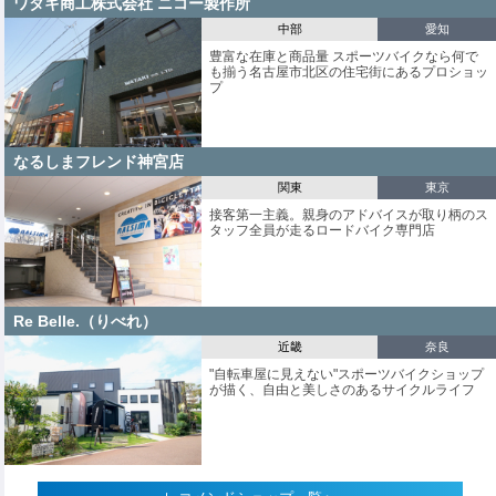
ワタキ商工株式会社 ニコー製作所
中部
愛知
豊富な在庫と商品量 スポーツバイクなら何で
も揃う名古屋市北区の住宅街にあるプロショッ
プ
なるしまフレンド神宮店
関東
東京
接客第一主義。親身のアドバイスが取り柄のス
タッフ全員が走るロードバイク専門店
Re Belle.（りべれ）
近畿
奈良
"自転車屋に見えない"スポーツバイクショップ
が描く、自由と美しさのあるサイクルライフ