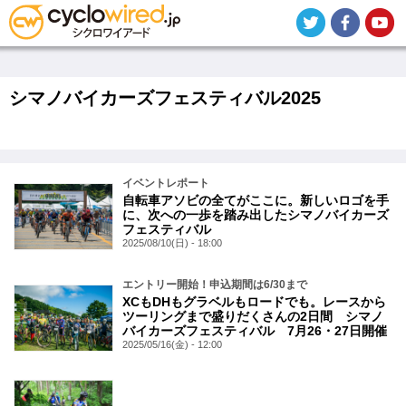
メ
イ
ン
コ
ン
テ
シマノバイカーズフェスティバル2025
ン
ツ
に
移
動
イベントレポート
自転車アソビの全てがここに。新しいロゴを手
に、次への一歩を踏み出したシマノバイカーズ
フェスティバル
2025/08/10(日) - 18:00
エントリー開始！申込期間は6/30まで
XCもDHもグラベルもロードでも。レースから
ツーリングまで盛りだくさんの2日間 シマノ
バイカーズフェスティバル 7月26・27日開催
2025/05/16(金) - 12:00