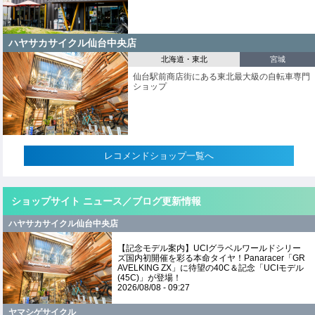
ハヤサカサイクル仙台中央店
北海道・東北
宮城
仙台駅前商店街にある東北最大級の自転車専門
ショップ
レコメンドショップ一覧へ
ショップサイト ニュース／ブログ更新情報
ハヤサカサイクル仙台中央店
【記念モデル案内】UCIグラベルワールドシリー
ズ国内初開催を彩る本命タイヤ！Panaracer「GR
AVELKING ZX」に待望の40C＆記念「UCIモデル
(45C)」が登場！
2026/08/08 - 09:27
ヤマシゲサイクル