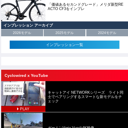
「価値あるセカンドグレード」メリダ新型RE
ACTO CF3をインプレ
インプレッション アーカイブ
2026モデル
2025モデル
2024モデル
インプレッション一覧
Cyclowired x YouTube
キャットアイ NETWORKシリーズ ライト同
士でペアリングするスマートな新モデルをチ
ェック
PLAY
ガーミンVaria Vueの4K映像