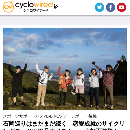
メ
イ
ン
コ
ン
テ
ン
ツ
に
移
動
スポーツサポートバス×E-BIKEツアーレポート 後編
石岡巡りはまだまだ続く 恋愛成就のサイクリ