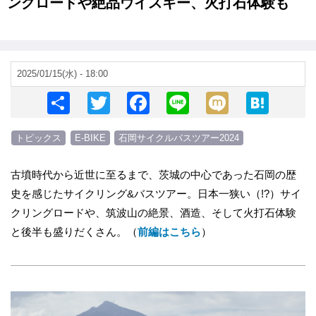
ングロードや絶品ウイスキー、火打石体験も
2025/01/15(水) - 18:00
S
T
F
Li
M
H
h
wi
a
n
ixi
at
トピックス
E-BIKE
石岡サイクルバスツアー2024
ar
tt
c
e
e
e
er
e
n
古墳時代から近世に至るまで、茨城の中心であった石岡の歴
b
a
史を感じたサイクリング&バスツアー。日本一狭い（!?）サイ
o
クリングロードや、筑波山の絶景、酒造、そして火打石体験
o
と後半も盛りだくさん。（
前編はこちら
）
k