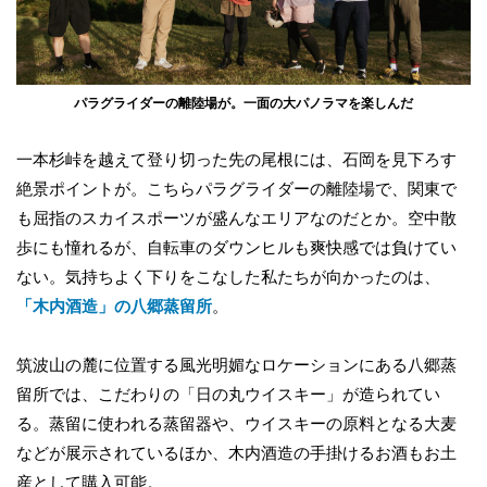
パラグライダーの離陸場が。一面の大パノラマを楽しんだ
一本杉峠を越えて登り切った先の尾根には、石岡を見下ろす
絶景ポイントが。こちらパラグライダーの離陸場で、関東で
も屈指のスカイスポーツが盛んなエリアなのだとか。空中散
歩にも憧れるが、自転車のダウンヒルも爽快感では負けてい
ない。気持ちよく下りをこなした私たちが向かったのは、
「木内酒造」の八郷蒸留所
。
筑波山の麓に位置する風光明媚なロケーションにある八郷蒸
留所では、こだわりの「日の丸ウイスキー」が造られてい
る。蒸留に使われる蒸留器や、ウイスキーの原料となる大麦
などが展示されているほか、木内酒造の手掛けるお酒もお土
産として購入可能。