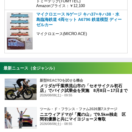
トミーテック(TOMYTEC)
Amazonプライス：￥12,100
マイクロエース Nゲージ キハ37+キハ38・水
島臨海鉄道 4両セット A6796 鉄道模型 ディー
ゼルカー
マイクロエース(MICRO ACE)
最新ニュース（全ジャンル）
新型REACTOを試せる機会
メリダが千葉県流山市の「セオサイクル初石
店」でバイク試乗会を実施 8月8日～17日まで
2026/08/08(土) - 09:55
ツール・ド・フランス・ファム2026第7ステージ
ニエウィアドマが「魔の山」で9.5km独走 区
間初優勝と共にマイヨジョーヌ奪取
2026/08/08(土) - 08:55