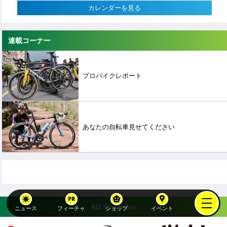
カレンダーを見る
連載コーナー
プロバイクレポート
あなたの自転車見せてください
AD Sponsors
ニュース
フィーチャ
ショップ
イベント