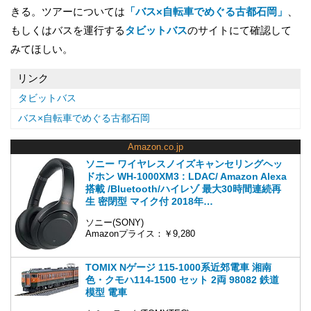
きる。ツアーについては
「バス×自転車でめぐる古都石岡」
、
もしくはバスを運行する
タビットバス
のサイトにて確認して
みてほしい。
リンク
タビットバス
バス×自転車でめぐる古都石岡
Amazon.co.jp
ソニー ワイヤレスノイズキャンセリングヘッ
ドホン WH-1000XM3 : LDAC/ Amazon Alexa
搭載 /Bluetooth/ハイレゾ 最大30時間連続再
生 密閉型 マイク付 2018年…
ソニー(SONY)
Amazonプライス：￥9,280
TOMIX Nゲージ 115-1000系近郊電車 湘南
色・クモハ114-1500 セット 2両 98082 鉄道
模型 電車