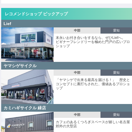
レコメンドショップ ピックアップ
Lief
中部
愛知
末永いお付き合いをするなら、ぜひLiefへ。
ビギナーフレンドリーを極めた門戸の広いプロ
ショップ
ヤマシゲサイクル
中部
愛知
「ヤマシゲで出来る最高を届ける！」 歴史と
コンセプトに裏打ちされた、価値あるプロショ
ップ
カミハギサイクル 緑店
中部
愛知
カフェのあるくつろぎスペースが嬉しい名古屋
郊外の大型店