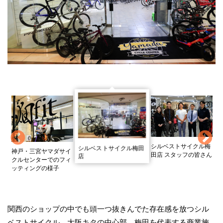
愛
シルベストサイクル梅
シルベストサイクル梅田
神戸・三宮ヤマダサイ
望
田店 スタッフの皆さん
店
クルセンターでのフィ
し
ッティングの様子
関西のショップの中でも頭一つ抜きんでた存在感を放つシル
ベストサイクル。大阪キタの中心部、梅田を代表する商業施