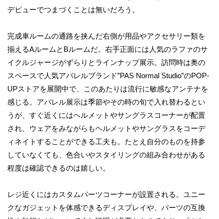
デビューでつまづくことは無いだろう。
完成車ルームの通路を挟んだ右側が用品やアクセサリー類を
揃えるAルームとBルームだ。右手正面には人気のラファのサ
イクルジャージがずらりとラインナップ展示。訪問時は奥の
スペースで人気アパレルブランド”PAS Normal Studio”のPOP-
UPストアを展開中で、このあたりは流行に敏感なアンテナを
感じる。アパレル展示は季節やその時の旬で入れ替わるとい
うが、すぐ近くにはヘルメットやサングラスコーナーが配置
され、ウェアをみながらもヘルメットやサングラスをコーデ
ィネイトすることができる工夫も。たとえ自分のものを持参
していなくても、色合いやスタイリングの組み合わせがある
程度は確認できるのは嬉しい。
レジ近くにはカスタムパーツコーナーが設置される。ユニー
クなガジェットを体感できるディスプレイや、パーツの互換