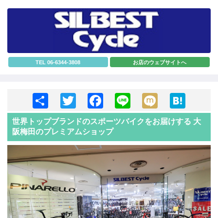
TEL 06-6344-3808
お店のウェブサイトへ
S
T
F
Li
M
H
h
wi
a
n
ixi
at
世界トップブランドのスポーツバイクをお届けする 大
ar
tt
c
e
e
阪梅田のプレミアムショップ
e
er
e
n
b
a
o
o
k