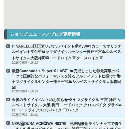
ショップ ニュース／ブログ更新情報
PINARELLO🇮🇹オリジナルペイント🌈MyWAYカラーでオリジナ
ルペイント受付中💻ヤマダサイクルセンター神戸三宮🏔️シルベス
トサイクル大阪梅田🌇ロードバイク🚵‍♂️クロスバイク🚵‍♀️
2026/08/05 - 16:29
最新Cannondale Super X LAB71 👑完成しました😄最高級のパ
ーツで圧倒的なパフォーマンスを誇るアルティメット仕様です🐉
ヤマダサイクルセンター神戸三宮🏔️シルベストサイクル大阪梅田
🌇
2026/08/01 - 16:53
今後のライドイベントのお知らせ📢 ヤマダサイクル 三宮 神戸 シ
ルベストサイクル 大阪 梅田 ロードバイク クロスバイク グラベル
ロード トライアスロンバイク TTバイク
2026/07/29 - 21:11
NEW🆕DURA-ACE🛞WH-R9370🚵‍♀️発表🙌最新ラインナップで誕生