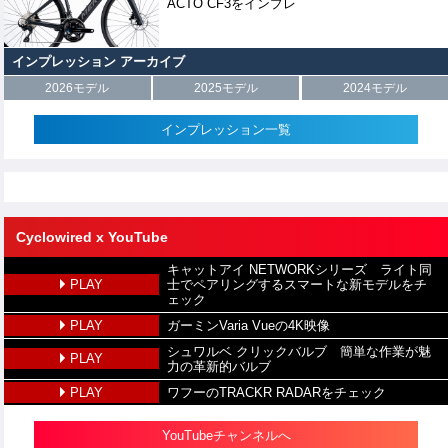
ACTO CF3をインプレ
インプレッション アーカイブ
2026モデル
2025モデル
2024モデル
インプレッション一覧
Cyclowired x YouTube
キャットアイ NETWORKシリーズ ライト同
PLAY
士でペアリングするスマートな新モデルをチ
ェック
PLAY
ガーミンVaria Vueの4K映像
シュワルベ クリックバルブ 簡単な作業が魅
PLAY
力の革新的バルブ
PLAY
ワフーのTRACKR RADARをチェック
YouTubeチャンネルへ