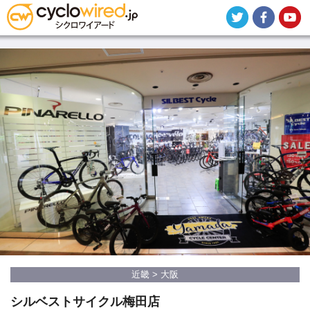
メ
イ
ン
コ
ン
テ
ン
ツ
に
移
動
近畿 > 大阪
シルベストサイクル梅田店