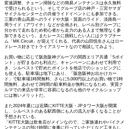
変速調整、チェーン掃除などの簡易メンテナンスは永久無料
で受けられるという。そしてグループ店の神戸・三宮ヤマダ
サイクルセンターとの共催ライドイベントにも参加できる。
三重の青山高原へのライドや大阪・箕面のライド、淡路島一
周ライド（アワイチ）などが企画され、レベル別グループに
分かれて走れるため初心者から走力のある人まで無理なく参
加できるという。またレースに挑戦したい人にはクラブチー
ム「MK Circuit」が迎えてくれる。代表の山田悦生さんはロー
ドレース好きでトライアスリートなので相談してみよう。
お買い物に応じて阪急阪神グループの関西エリア共通「Sポイ
ント」が貯まるのも利点だ。キャンペーンにあわせて利用で
き、シルベストで貯めたポイントを他店でのショッピングに
も使える。駐車場は地下にあり、「阪急阪神お出かけカー
ド」で駐車場1時間無料、さらに5,000円以上のお買い物で1時
間無料、あわせて2時間の駐車料金が無料になるため、実質ク
ルマでの来店が非常に容易になるのも他のサイクルショップ
には無いメリットだ。
また2024年夏には近隣にKITTE大阪・JPタワー大阪が開業
し、シルベストのある駅西側にも人の流入が多くなることが
予想されている。
「KITTE大阪は飲食店がメインなので、ご家族連れやバイクメ
ンテナンスの預け時間に食事に行っていただくなど工夫もし