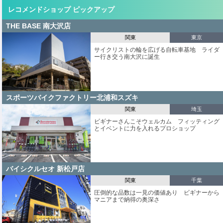
レコメンドショップ ピックアップ
THE BASE 南大沢店
関東
東京
サイクリストの輪を広げる自転車基地 ライダ
ー行き交う南大沢に誕生
スポーツバイクファクトリー北浦和スズキ
関東
埼玉
ビギナーさんこそウェルカム フィッティング
とイベントに力を入れるプロショップ
バイシクルセオ 新松戸店
関東
千葉
圧倒的な品数は一見の価値あり ビギナーから
マニアまで納得の奥深さ