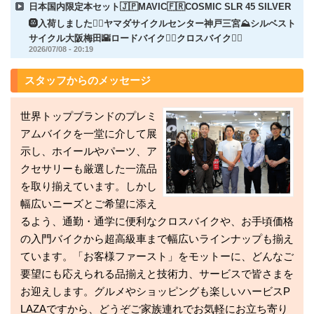
日本国内限定本セット🇯🇵MAVIC🇫🇷COSMIC SLR 45 SILVER
🛞入荷しました🚵‍♀️ヤマダサイクルセンター神戸三宮⛰️シルベスト
サイクル大阪梅田🌇ロードバイク🚵‍♀️クロスバイク🚵‍♂️
2026/07/08 - 20:19
スタッフからのメッセージ
世界トップブランドのプレミ
アムバイクを一堂に介して展
示し、ホイールやパーツ、ア
クセサリーも厳選した一流品
を取り揃えています。しかし
幅広いニーズとご希望に添え
るよう、通勤・通学に便利なクロスバイクや、お手頃価格
の入門バイクから超高級車まで幅広いラインナップも揃え
ています。「お客様ファースト」をモットーに、どんなご
要望にも応えられる品揃えと技術力、サービスで皆さまを
お迎えします。グルメやショッピングも楽しいハービスP
LAZAですから、どうぞご家族連れでお気軽にお立ち寄り