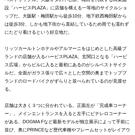
設「ハービスPLAZA」に店舗を構える一等地のサイクルショ
ップだ。大阪駅・梅田駅から徒歩10分、地下鉄西梅田駅から
は徒歩3分、しかも地下街から直結しているため雨でも濡れず
にたどり着けるという好立地だ。
リッツカールトンホテルやアルマーニをはじめとした高級ブ
ランドの店舗が入るハービスPLAZA。玄関口となる「ハービ
ス広場」からビルに入ると最初にあるのがシルベストサイク
ルだ。全面がガラス張りで広々とした空間の奥までトップブ
ランドのロードバイクがずらりと並べられているのが見渡せ
る。
店舗は大きく３つに分かれている。正面左が「完成車コーナ
ー」。メインエントランスを入ると左手にピナレロコーナー
がある。DOGMA Fなど最新モデルが独立展示によって手前に
並び、奥にPRINCEなど歴代車種やフレームセットがレイアウ