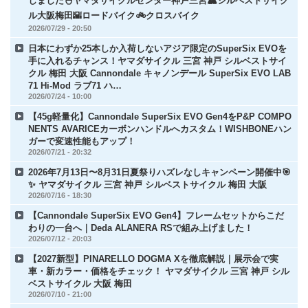
しました🐣ヤマダサイクルセンター神戸三宮🏔️シルベストサイク
ル大阪梅田🌇ロードバイク🚲クロスバイク
2026/07/29 - 20:50
日本にわずか25本しか入荷しないアジア限定のSuperSix EVOを
手に入れるチャンス！ヤマダサイクル 三宮 神戸 シルベストサイ
クル 梅田 大阪 Cannondale キャノンデール SuperSix EVO LAB
71 Hi-Mod ラブ71 ハ…
2026/07/24 - 10:00
【45g軽量化】Cannondale SuperSix EVO Gen4をP&P COMPO
NENTS AVARICEカーボンハンドルへカスタム！WISHBONEハン
ガーで変速性能もアップ！
2026/07/21 - 20:32
2026年7月13日〜8月31日夏祭りハズレなしキャンペーン開催中🎯
✨ ヤマダサイクル 三宮 神戸 シルベストサイクル 梅田 大阪
2026/07/16 - 18:30
【Cannondale SuperSix EVO Gen4】フレームセットからこだ
わりの一台へ｜Deda ALANERA RSで組み上げました！
2026/07/12 - 20:03
【2027新型】PINARELLO DOGMA Xを徹底解説｜展示会で実
車・新カラー・価格をチェック！ ヤマダサイクル 三宮 神戸 シル
ベストサイクル 大阪 梅田
2026/07/10 - 21:00