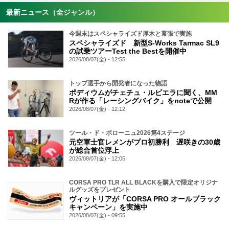
最新ニュース（全ジャンル）
今週末はスペシャライズド厚木と幕張で実施
スペシャライズド 新型S-Works Tarmac SL9
の試乗ツアーTest the Bestを開催中
2026/08/07(金) - 12:55
トップ選手から開発者になった物語
ポディウムがチェチュ・ルビエラに聞く、MM
Rが作る「レーシングバイク」をnoteで公開
2026/08/07(金) - 12:12
ツール・ド・ポローニュ2026第4ステージ
元空軍士官レメンがプロ初勝利 遅咲きの30歳
が総合首位浮上
2026/08/07(金) - 12:05
CORSA PRO TLR ALL BLACKを購入で限定オリジナ
ルグッズをプレゼント
ヴィットリアが「CORSA PRO オールブラック
キャンペーン」を実施中
2026/08/07(金) - 09:55