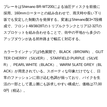
ブレーキはShimano BR-MT200による油圧ディスクを前後に
採用。160mmローターとの組み合わせで、雨天時や長い下り
坂でも安定した制動力を発揮する。変速はShimano製3×7段構
成で、フロント48/38/28Tのトリプルクランクとリア12-32Tの
スプロケットを組み合わせることで、街中の平地から多少の
アップダウンがある郊外路まで幅広く対応する。
カラーラインナップは5色展開で、BLACK（BROWN）、GLIT
TER CHERRY（SILVER）、STARFIELD PURPLE（SILVE
R）、PEARL WHITE（BLACK）、WARM SLATE GREY（BL
ACK）が用意されている。スポーティな印象だけでなく、日
常のファッションに溶け込む色調が揃っており、バイクを生
活の一部として選ぶ層にも訴求しやすい構成だ。価格は77,00
0円（税込）。