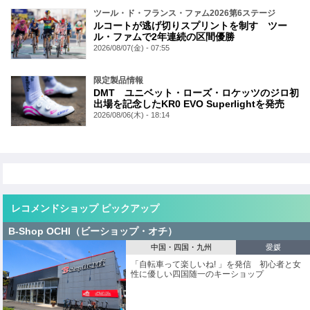
ツール・ド・フランス・ファム2026第6ステージ
ルコートが逃げ切りスプリントを制す ツー
ル・ファムで2年連続の区間優勝
2026/08/07(金) - 07:55
限定製品情報
DMT ユニベット・ローズ・ロケッツのジロ初
出場を記念したKR0 EVO Superlightを発売
2026/08/06(木) - 18:14
レコメンドショップ ピックアップ
B-Shop OCHI（ビーショップ・オチ）
中国・四国・九州
愛媛
「自転車って楽しいね! 」を発信 初心者と女
性に優しい四国随一のキーショップ