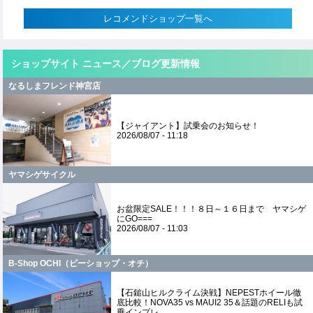
レコメンドショップ一覧へ
ショップサイト ニュース／ブログ更新情報
なるしまフレンド神宮店
【ジャイアント】試乗会のお知らせ！
2026/08/07 - 11:18
ヤマシゲサイクル
お盆限定SALE！！！８日～１６日まで ヤマシゲ
にGO===
2026/08/07 - 11:03
B-Shop OCHI（ビーショップ・オチ）
​【石鎚山ヒルクライム決戦】NEPESTホイール徹
底比較！NOVA35 vs MAUI2 35＆話題のRELIも試
乗インプレ