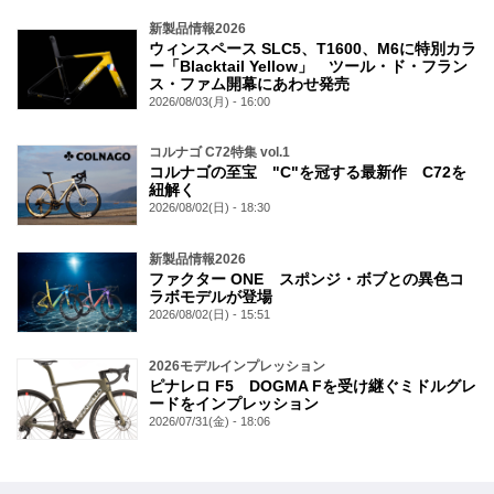
新製品情報2026
ウィンスペース SLC5、T1600、M6に特別カラ
ー「Blacktail Yellow」 ツール・ド・フラン
ス・ファム開幕にあわせ発売
2026/08/03(月) - 16:00
コルナゴ C72特集 vol.1
コルナゴの至宝 "C"を冠する最新作 C72を
紐解く
2026/08/02(日) - 18:30
新製品情報2026
ファクター ONE スポンジ・ボブとの異色コ
ラボモデルが登場
2026/08/02(日) - 15:51
2026モデルインプレッション
ピナレロ F5 DOGMA Fを受け継ぐミドルグレ
ードをインプレッション
2026/07/31(金) - 18:06