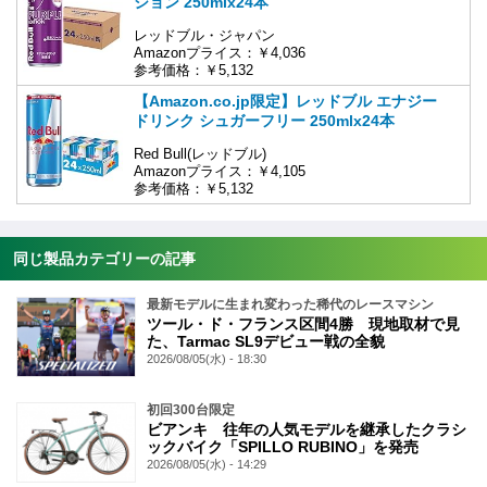
ション 250mlx24本
レッドブル・ジャパン
Amazonプライス：￥4,036
参考価格：￥5,132
【Amazon.co.jp限定】レッドブル エナジー
ドリンク シュガーフリー 250mlx24本
Red Bull(レッドブル)
Amazonプライス：￥4,105
参考価格：￥5,132
同じ製品カテゴリーの記事
最新モデルに生まれ変わった稀代のレースマシン
ツール・ド・フランス区間4勝 現地取材で見
た、Tarmac SL9デビュー戦の全貌
2026/08/05(水) - 18:30
初回300台限定
ビアンキ 往年の人気モデルを継承したクラシ
ックバイク「SPILLO RUBINO」を発売
2026/08/05(水) - 14:29