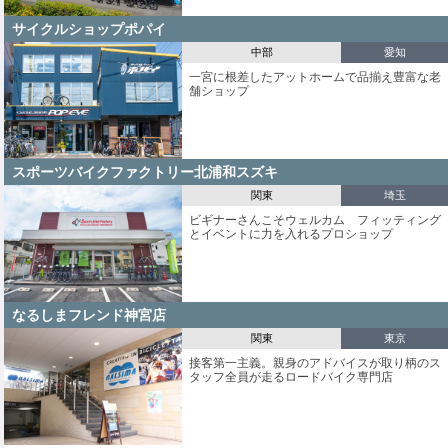
サイクルショップポパイ
中部
愛知
一宮に根差したアットホームで品揃え豊富な老
舗ショップ
スポーツバイクファクトリー北浦和スズキ
関東
埼玉
ビギナーさんこそウェルカム フィッティング
とイベントに力を入れるプロショップ
なるしまフレンド神宮店
関東
東京
接客第一主義。親身のアドバイスが取り柄のス
タッフ全員が走るロードバイク専門店