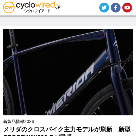
メ
イ
ン
コ
ン
テ
ン
ツ
に
移
動
新製品情報2026
メリダのクロスバイク主力モデルが刷新 新型