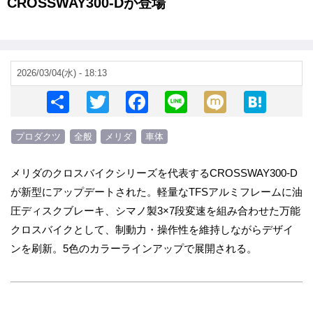
CROSSWAY300-Dが登場
2026/03/04(水) - 18:13
S
T
F
Li
M
H
h
wi
a
n
ixi
at
プロダクツ
全般
メリダ
車体
ar
tt
c
e
e
e
er
e
n
メリダのクロスバイクシリーズを代表するCROSSWAY300-D
b
a
が新型にアップデートされた。軽量なTFSアルミフレームに油
o
圧ディスクブレーキ、シマノ製3×7段変速を組み合わせた万能
o
クロスバイクとして、制動力・操作性を維持しながらデザイ
ンを刷新。5色のカラーラインアップで展開される。
k