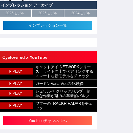
インプレッション アーカイブ
2026モデル
2025モデル
2024モデル
インプレッション一覧
Cyclowired x YouTube
キャットアイ NETWORKシリー
PLAY
ズ ライト同士でペアリングする
スマートな新モデルをチェック
PLAY
ガーミンVaria Vueの4K映像
シュワルベ クリックバルブ 簡
PLAY
単な作業が魅力の革新的バルブ
ワフーのTRACKR RADARをチェ
PLAY
ック
YouTubeチャンネルへ