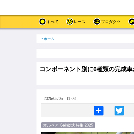
メ
イ
ン
コ
すべて
レース
プロダクツ
ン
テ
ン
パ
ホーム
ツ
ン
に
く
移
ず
動
コンポーネント別に6種類の完成車
2025/05/05 - 11:03
S
T
h
wi
オルベア Gain総力特集 2025
ar
tt