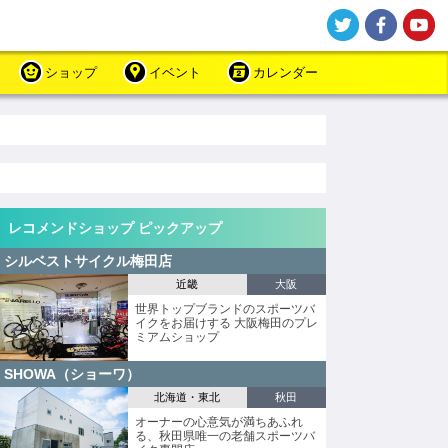
ショップ
イベント
カレンダー
レコメンドショップ ピックアップ
シルベストサイクル梅田店
近畿
大阪
世界トップブランドのスポーツバ
イクをお届けする 大阪梅田のプレ
ミアムショップ
SHOWA（ショーワ）
北海道・東北
秋田
オーナーの心意気が満ちあふれ
る、秋田県唯一の老舗スポーツバ