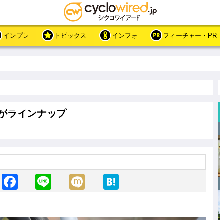
インプレ
トピックス
インフォ
フィーチャー・PR
がラインナップ
F
Li
M
H
a
n
ixi
at
c
e
e