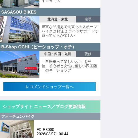
イク専門店
SASASOU BIKES
北海道・東北
岩手
豊富な品揃えで北東北のスポーツ
バイクはお任せ ライドサポートで
買ってからが楽しい
B-Shop OCHI（ビーショップ・オチ）
中国・四国・九州
愛媛
「自転車って楽しいね! 」を発
信 初心者と女性に優しい四国随
一のキーショップ
レコメンドショップ一覧へ
ショップサイト ニュース／ブログ更新情報
フォーチュンバイク
FD-R8000
2026/08/07 - 00:44