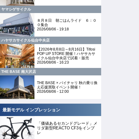
ヤマシゲサイクル
８月８日 朝ごはんライド ６：０
０集合
2026/08/06 - 19:18
ハヤサカサイクル仙台中央店
【2026年8月8日～8月16日】Tifosi
POP UP STORE 開催！ハヤサカサ
イクル仙台中央店で試着・販売
2026/08/06 - 16:23
THE BASE 南大沢店
THE BASE × バイチャリ 秋の乗り換
え応援買取イベント開催！
2026/08/06 - 12:00
最新モデル インプレッション
「価値あるセカンドグレード」メ
リダ新型REACTO CF3をインプ
レ