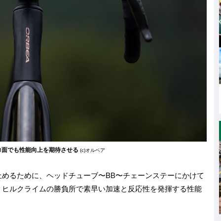
ロ面でも性能向上を期待させる
(c)オルベア
めるために、ヘッドチューブ〜BB〜チェーンステーにかけて
。ヒルクライムの勝負所で素早い加速と反応性を発揮する性能