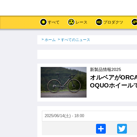
メ
イ
ン
コ
すべて
レース
プロダクツ
ン
テ
ン
パ
ホーム
すべてのニュース
ツ
ン
に
く
移
ず
動
新製品情報2025
オルベアがOR
OQUOホイール
2025/06/14(土) - 18:00
S
T