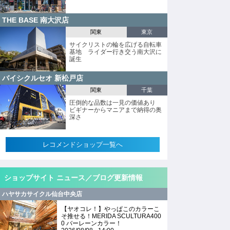
THE BASE 南大沢店
関東
東京
サイクリストの輪を広げる自転車
基地 ライダー行き交う南大沢に
誕生
バイシクルセオ 新松戸店
関東
千葉
圧倒的な品数は一見の価値あり
ビギナーからマニアまで納得の奥
深さ
レコメンドショップ一覧へ
ショップサイト ニュース／ブログ更新情報
ハヤサカサイクル仙台中央店
【ヤオコレ！】やっぱこのカラーこ
そ推せる！MERIDA SCULTURA400
0 バーレーンカラー！