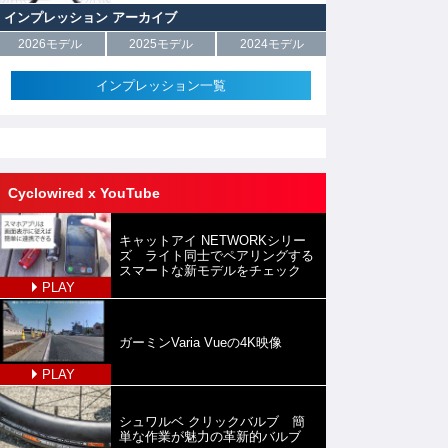
インプレッション アーカイブ
2026モデル
2025モデル
2024モデル
インプレッション一覧
Cyclowired x YouTube
キャットアイ NETWORKシリー
ズ ライト同士でペアリングする
スマートな新モデルをチェック
PLAY
ガーミンVaria Vueの4K映像
PLAY
シュワルベ クリックバルブ 簡
単な作業が魅力の革新的バルブ