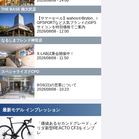
2026/08/08 - 14:00
THE BASE 南大沢店
【サマーセール】wahooやBryton、i
GPSPORTなど人気ブランドのGPS
サイコンを特別価格でご案内
2026/08/08 - 12:00
なるしまフレンド神宮店
X-LAB試乗会開催中！
2026/08/08 - 11:50
スペシャライズドCPO
8/16(日)の営業について
2026/08/08 - 10:23
最新モデル インプレッション
「価値あるセカンドグレード」メ
リダ新型REACTO CF3をインプ
レ