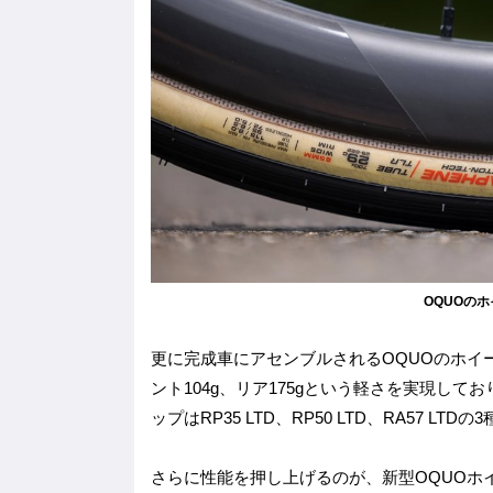
OQUOの
更に完成車にアセンブルされるOQUOのホイ
ント104g、リア175gという軽さを実現し
ップはRP35 LTD、RP50 LTD、RA57 
さらに性能を押し上げるのが、新型OQUOホイール：