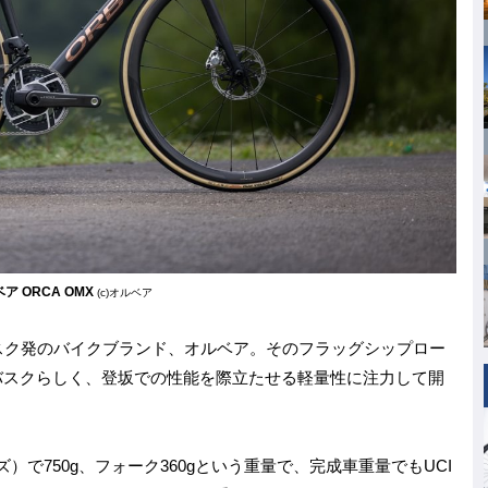
ア ORCA OMX
(c)オルベア
スク発のバイクブランド、オルベア。そのフラッグシップロー
バスクらしく、登坂での性能を際立たせる軽量性に注力して開
）で750g、フォーク360gという重量で、完成車重量でもUCI