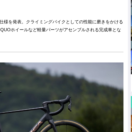
a
n
ixi
at
c
e
e
e
n
の新仕様を発表。クライミングバイクとしての性能に磨きをかける
b
a
QUOホイールなど軽量パーツがアセンブルされる完成車とな
o
o
k