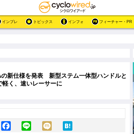
インプレ
トピックス
インフォ
フィーチャー・PR
CAの新仕様を発表 新型ステム一体型ハンドルと
で軽く、速いレーサーに
F
Li
M
H