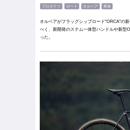
h
wi
プロダクツ
ロード
オルベア
車体
ar
tt
e
er
オルベアがフラッグシップロード”ORCA”
べく、新開発のステム一体型ハンドルや新型O
った。