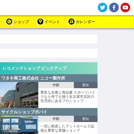
ショップ
イベント
カレンダー
レコメンドショップ ピックアップ
ワタキ商工株式会社 ニコー製作所
中部
愛知
豊富な在庫と商品量 スポーツバイ
クなら何でも揃う名古屋市北区の
住宅街にあるプロショップ
サイクルショップポパイ
中部
愛知
一宮に根差したアットホームで品
揃え豊富な老舗ショップ